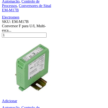
Automação
,
Controlo de
Processos
,
Conversores de Sinal
EM-M17B
Electromen
SKU:
EM-M17B
Conversor F para U/I, Multi-
esca...
Adicionar
Automação
,
Controlo de