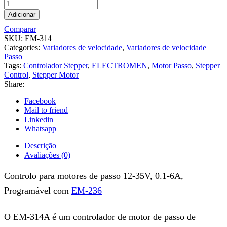
Adicionar
Comparar
SKU:
EM-314
Categories:
Variadores de velocidade
,
Variadores de velocidade
Passo
Tags:
Controlador Stepper
,
ELECTROMEN
,
Motor Passo
,
Stepper
Control
,
Stepper Motor
Share:
Facebook
Mail to friend
Linkedin
Whatsapp
Descrição
Avaliações (0)
Controlo para motores de passo 12-35V, 0.1-6A,
Programável com
EM-236
O EM-314A é um controlador de motor de passo de