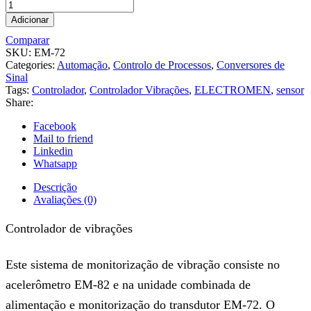
Adicionar
Comparar
SKU:
EM-72
Categories:
Automação
,
Controlo de Processos
,
Conversores de
Sinal
Tags:
Controlador
,
Controlador Vibrações
,
ELECTROMEN
,
sensor
Share:
Facebook
Mail to friend
Linkedin
Whatsapp
Descrição
Avaliações (0)
Controlador de vibrações
Este sistema de monitorização de vibração consiste no
acelerômetro EM-82 e na unidade combinada de
alimentação e monitorização do transdutor EM-72. O