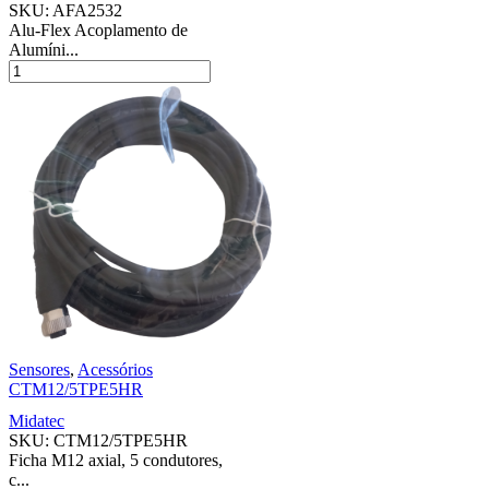
SKU:
AFA2532
Alu-Flex Acoplamento de
Alumíni...
Sensores
,
Acessórios
CTM12/5TPE5HR
Midatec
SKU:
CTM12/5TPE5HR
Ficha M12 axial, 5 condutores,
c...