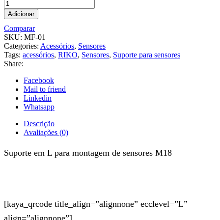
Adicionar
Comparar
SKU:
MF-01
Categories:
Acessórios
,
Sensores
Tags:
acessórios
,
RIKO
,
Sensores
,
Suporte para sensores
Share:
Facebook
Mail to friend
Linkedin
Whatsapp
Descrição
Avaliações (0)
Suporte em L para montagem de sensores M18
[kaya_qrcode title_align=”alignnone” ecclevel=”L”
align=”alignnone”]