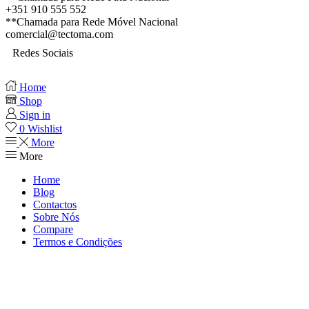
+351 910 555 552
**Chamada para Rede Móvel Nacional
comercial@tectoma.com
Redes Sociais
Home
Shop
Sign in
0
Wishlist
More
More
Home
Blog
Contactos
Sobre Nós
Compare
Termos e Condições