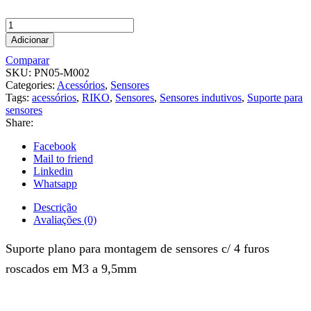
Adicionar
Comparar
SKU:
PN05-M002
Categories:
Acessórios
,
Sensores
Tags:
acessórios
,
RIKO
,
Sensores
,
Sensores indutivos
,
Suporte para
sensores
Share:
Facebook
Mail to friend
Linkedin
Whatsapp
Descrição
Avaliações (0)
Suporte plano para montagem de sensores c/ 4 furos
roscados em M3 a 9,5mm