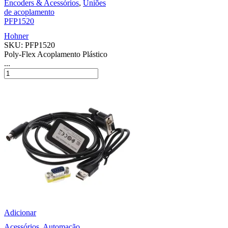
Encoders & Acessórios
,
Uniões
de acoplamento
PFP1520
Hohner
SKU:
PFP1520
Poly-Flex Acoplamento Plástico
...
Adicionar
Acessórios
,
Automação
,