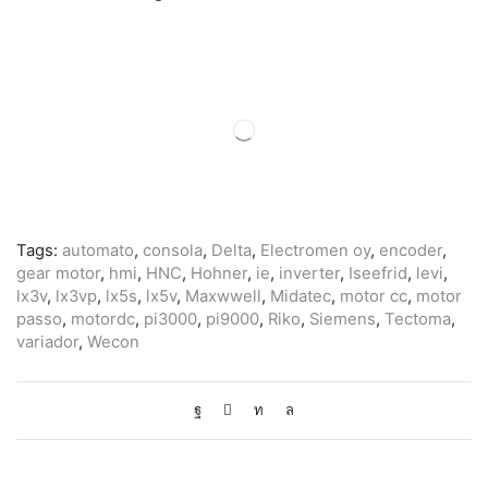
Tags:
automato
,
consola
,
Delta
,
Electromen oy
,
encoder
,
gear motor
,
hmi
,
HNC
,
Hohner
,
ie
,
inverter
,
Iseefrid
,
levi
,
lx3v
,
lx3vp
,
lx5s
,
lx5v
,
Maxwwell
,
Midatec
,
motor cc
,
motor
passo
,
motordc
,
pi3000
,
pi9000
,
Riko
,
Siemens
,
Tectoma
,
variador
,
Wecon