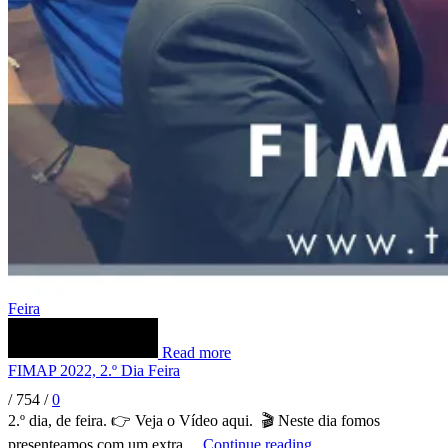
Feira
Read more
FIMAP 2022, 2.º Dia Feira
/
754
/
0
2.º dia, de feira. 👉 Veja o Vídeo aqui. 🎬 Neste dia fomos
presenteamos com um extra,...
Continue reading