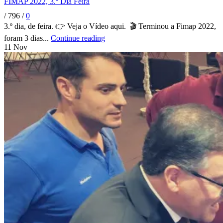
FIMAP 2022, 3.º Dia Feira
/
796
/
0
3.º dia, de feira. 👉 Veja o Vídeo aqui. 🎬 Terminou a Fimap 2022,
foram 3 dias...
Continue reading
11
Nov