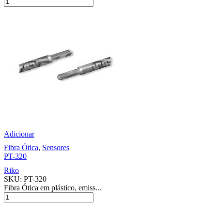
Adicionar
Fibra Ótica
,
Sensores
PT-320
Riko
SKU:
PT-320
Fibra Ótica em plástico, emiss...