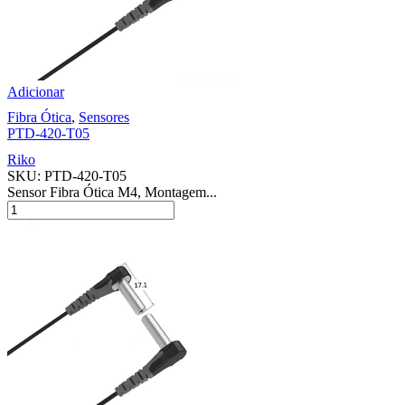
Adicionar
Fibra Ótica
,
Sensores
PTD-420-T05
Riko
SKU:
PTD-420-T05
Sensor Fibra Ótica M4, Montagem...