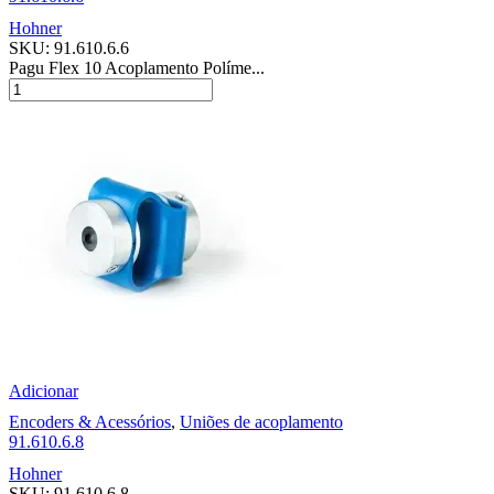
Hohner
SKU:
91.610.6.6
Pagu Flex 10 Acoplamento Políme...
Adicionar
Encoders & Acessórios
,
Uniões de acoplamento
91.610.6.8
Hohner
SKU:
91.610.6.8