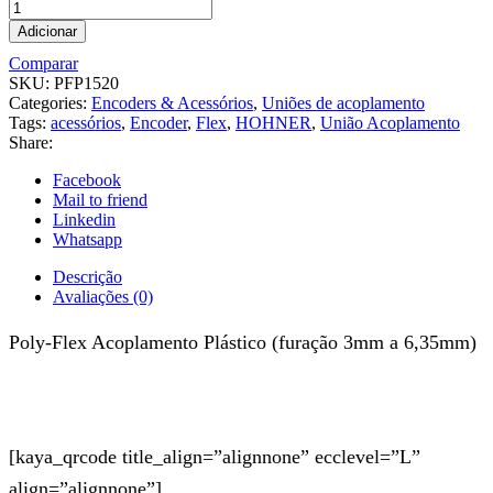
Adicionar
Comparar
SKU:
PFP1520
Categories:
Encoders & Acessórios
,
Uniões de acoplamento
Tags:
acessórios
,
Encoder
,
Flex
,
HOHNER
,
União Acoplamento
Share:
Facebook
Mail to friend
Linkedin
Whatsapp
Descrição
Avaliações (0)
Poly-Flex Acoplamento Plástico (furação 3mm a 6,35mm)
[kaya_qrcode title_align=”alignnone” ecclevel=”L”
align=”alignnone”]