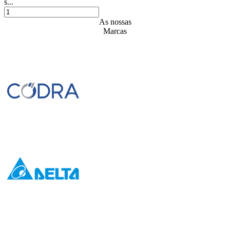
s...
As nossas
Marcas