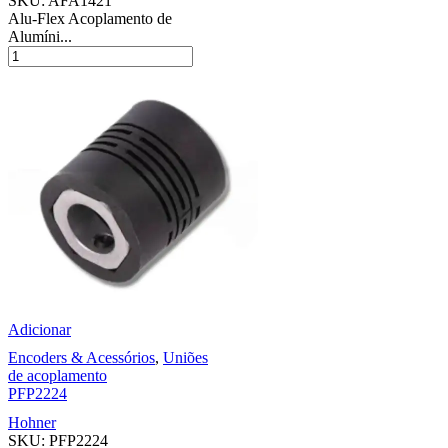
SKU:
AFA1421
Alu-Flex Acoplamento de
Alumíni...
Adicionar
Encoders & Acessórios
,
Uniões
de acoplamento
PFP2224
Hohner
SKU:
PFP2224