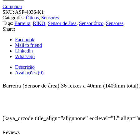
Comparar
SKU:
ASP-4036-K1
Categories:
Óticos
,
Sensores
Tags:
Barreira
,
RIKO
,
Sensor de área
,
Sensor ótico
,
Sensores
Share:
Facebook
Mail to friend
Linkedin
Whatsapp
Descrição
Avaliações (0)
Barreira (Sensor de área) 36 feixes a 40mm (1400mm total)
[kaya_qrcode title_align=”alignnone” ecclevel=”L” align=”
Reviews