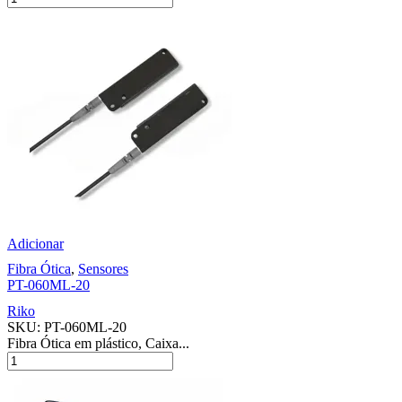
Adicionar
Fibra Ótica
,
Sensores
PT-060ML-20
Riko
SKU:
PT-060ML-20
Fibra Ótica em plástico, Caixa...