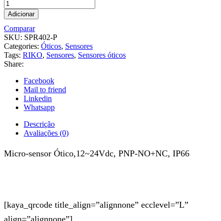
Adicionar
Comparar
SKU:
SPR402-P
Categories:
Óticos
,
Sensores
Tags:
RIKO
,
Sensores
,
Sensores óticos
Share:
Facebook
Mail to friend
Linkedin
Whatsapp
Descrição
Avaliações (0)
Micro-sensor Ótico,12~24Vdc, PNP-NO+NC, IP66
[kaya_qrcode title_align=”alignnone” ecclevel=”L”
align=”alignnone”]