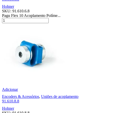
Hohner
SKU:
91.610.6.8
Pagu Flex 10 Acoplamento Políme...
Adicionar
Encoders & Acessórios
,
Uniões de acoplamento
91.610.8.8
Hohner
SKU:
91.610.8.8