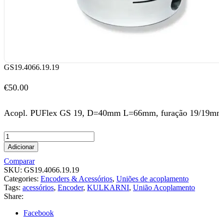
GS19.4066.19.19
€
50.00
Acopl. PUFlex GS 19, D=40mm L=66mm, furação 19/19
Adicionar
Comparar
SKU:
GS19.4066.19.19
Categories:
Encoders & Acessórios
,
Uniões de acoplamento
Tags:
acessórios
,
Encoder
,
KULKARNI
,
União Acoplamento
Share:
Facebook