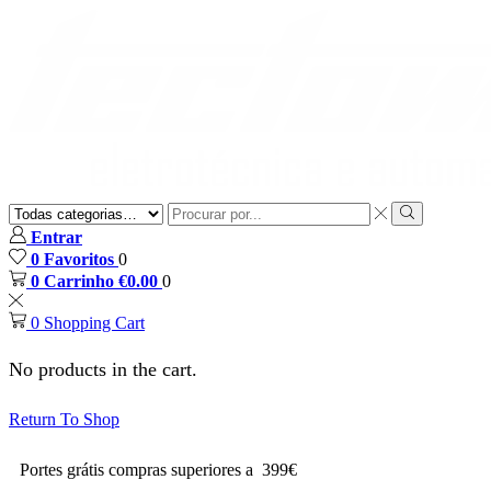
Entrar
0
Favoritos
0
0
Carrinho
€
0.00
0
0
Shopping Cart
No products in the cart.
Return To Shop
Portes grátis compras superiores a 399€