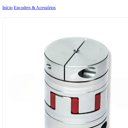
Início
Encoders & Acessórios