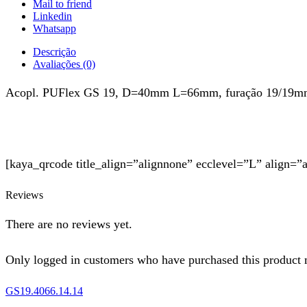
Mail to friend
Linkedin
Whatsapp
Descrição
Avaliações (0)
Acopl. PUFlex GS 19, D=40mm L=66mm, furação 19/19
[kaya_qrcode title_align=”alignnone” ecclevel=”L” align=”
Reviews
There are no reviews yet.
Only logged in customers who have purchased this product 
GS19.4066.14.14