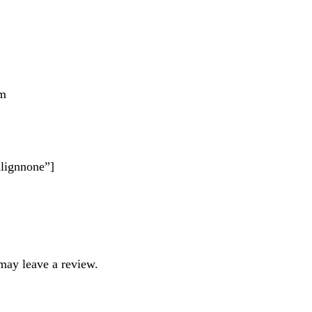
mm
alignnone”]
may leave a review.